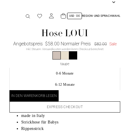
REGION- UND SPRACHWAHL
Hose LOUI
Angebotspreis
$58.00
Normaler Preis
$82.00
Sale
Inkl. Steuern. Versandkosten werden beim Checkout berechnet.
taupe
0-6 Monate
6-12 Monate
IN DEN WARENKORB LEGEN
EXPRESS CHECKOUT
made in Italy
Strickhose für Babys
Rippenstrick