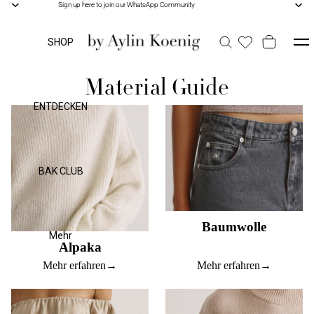
Sign up here to join our WhatsApp Community
Sign up here to join our WhatsApp Community
SHOP
Material Guide
ENTDECKEN
BAK CLUB
Baumwolle
Mehr
Alpaka
Mehr erfahren
→
Mehr erfahren
→