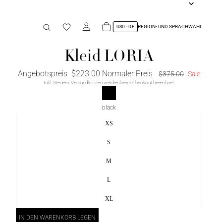
REGION- UND SPRACHWAHL
Kleid LORIA
Angebotspreis
$223.00
Normaler Preis
$375.00
Sale
Inkl. Steuern. Versandkosten werden beim Checkout berechnet.
black
XS
S
M
L
XL
IN DEN WARENKORB LEGEN