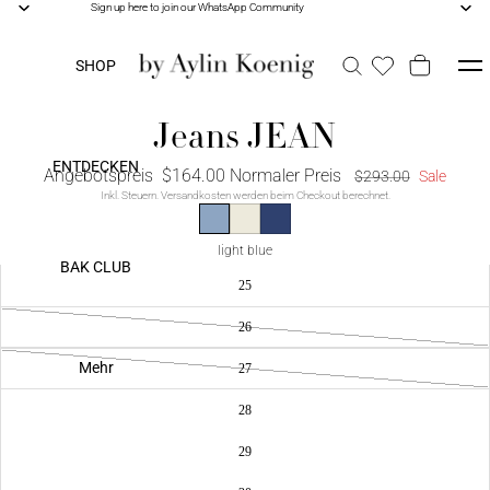
Sign up here to join our WhatsApp Community
Sign up here to join our WhatsApp Community
SHOP
Jeans JEAN
ENTDECKEN
Angebotspreis
$164.00
Normaler Preis
$293.00
Sale
Inkl. Steuern. Versandkosten werden beim Checkout berechnet.
light blue
BAK CLUB
25
26
Mehr
27
28
29