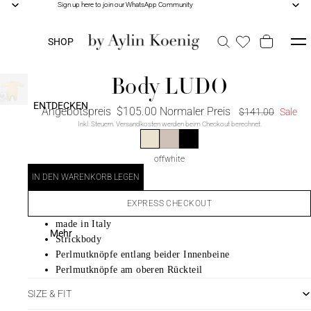
Sign up here to join our WhatsApp Community
Sign up here to join our WhatsApp Community
SHOP
Body LUDO
ENTDECKEN
Angebotspreis
$105.00
Normaler Preis
$141.00
Sale
Inkl. Steuern. Versandkosten werden beim Checkout berechnet.
offwhite
BAK CLUB
IN DEN WARENKORB LEGEN
EXPRESS CHECKOUT
made in Italy
Mehr
Strickbody
Perlmutknöpfe entlang beider Innenbeine
Perlmutknöpfe am oberen Rückteil
SIZE & FIT