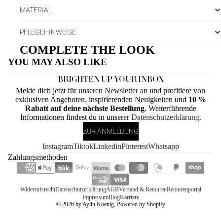
MATERIAL
PFLEGEHINWEISE
COMPLETE THE LOOK
YOU MAY ALSO LIKE
BRIGHTEN UP YOUR INBOX
Melde dich jetzt für unseren Newsletter an und profitiere von
exklusiven Angeboten, inspirierenden Neuigkeiten und
10 %
Rabatt auf deine nächste Bestellung
. Weiterführende
Informationen findest du in unserer
Datenschutzerklärung.
ZUR ANMELDUNG
Instagram
Tiktok
Linkedin
Pinterest
Whatsapp
Zahlungsmethoden
Widerrufsrecht
Datenschutzerklärung
AGB
Versand & Retouren
Retourenportal
Impressum
Blog
Karriere
© 2026
by Aylin Koenig
, Powered by Shopify