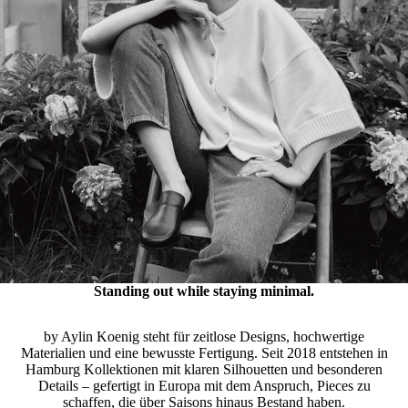
Standing out while staying minimal.
KNITWEAR
by Aylin Koenig steht für zeitlose Designs, hochwertige
Materialien und eine bewusste Fertigung. Seit 2018 entstehen in
SHOP NOW
Hamburg Kollektionen mit klaren Silhouetten und besonderen
Details – gefertigt in Europa mit dem Anspruch, Pieces zu
schaffen, die über Saisons hinaus Bestand haben.