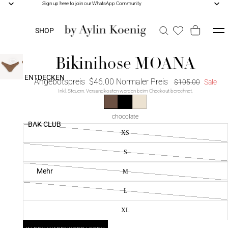
Sign up here to join our WhatsApp Community
Sign up here to join our WhatsApp Community
SHOP
Bikinihose MOANA
ENTDECKEN
Angebotspreis
$46.00
Normaler Preis
$105.00
Sale
Inkl. Steuern. Versandkosten werden beim Checkout berechnet.
chocolate
BAK CLUB
XS
S
Mehr
M
L
XL