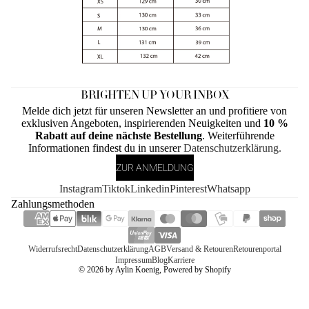
BRIGHTEN UP YOUR INBOX
Melde dich jetzt für unseren Newsletter an und profitiere von
exklusiven Angeboten, inspirierenden Neuigkeiten und
10 %
Rabatt auf deine nächste Bestellung
. Weiterführende
Informationen findest du in unserer
Datenschutzerklärung.
ZUR ANMELDUNG
Instagram
Tiktok
Linkedin
Pinterest
Whatsapp
Zahlungsmethoden
Widerrufsrecht
Datenschutzerklärung
AGB
Versand & Retouren
Retourenportal
Impressum
Blog
Karriere
© 2026
by Aylin Koenig
, Powered by Shopify