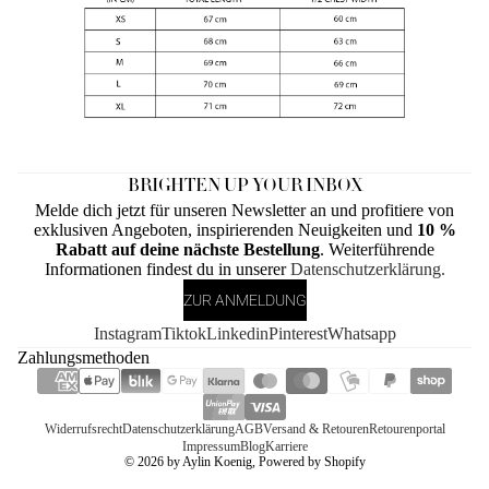
BRIGHTEN UP YOUR INBOX
Melde dich jetzt für unseren Newsletter an und profitiere von
exklusiven Angeboten, inspirierenden Neuigkeiten und
10 %
Rabatt auf deine nächste Bestellung
. Weiterführende
Informationen findest du in unserer
Datenschutzerklärung.
ZUR ANMELDUNG
Instagram
Tiktok
Linkedin
Pinterest
Whatsapp
Zahlungsmethoden
Widerrufsrecht
Datenschutzerklärung
AGB
Versand & Retouren
Retourenportal
Impressum
Blog
Karriere
© 2026
by Aylin Koenig
, Powered by Shopify