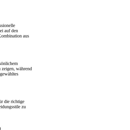
ssionelle
ei auf den
Kombination aus
rsönlichem
u zeigen, während
 gewähltes
 die richtige
idungsstile zu
d