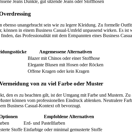
issene Jeans
Dunkle, gut sitzende Jeans oder Stoffhosen
Overdressing
n ebenso unangebracht sein wie zu legere Kleidung. Zu formelle Outfi
r, können in einem Business Casual-Umfeld unpassend wirken. Es ist w
finden, das Professionalität mit dem Entspannten eines Business Casual
idungsstücke
Angemessene Alternativen
Blazer mit Chinos oder einer Stoffhose
Elegante Blusen mit Hosen oder Röcken
Offene Kragen oder kein Kragen
 Vermeidung von zu viel Farbe oder Muster
kt, den es zu beachten gilt, ist der Umgang mit Farbe und Mustern. Zu 
Muster können vom professionellen Eindruck ablenken. Neutralere Far
nem Business Casual-Kontext oft bevorzugt.
 Optionen
Empfohlene Alternativen
arben
Erd- und Pastellfarben
terte Stoffe
Einfarbige oder minimal gemusterte Stoffe