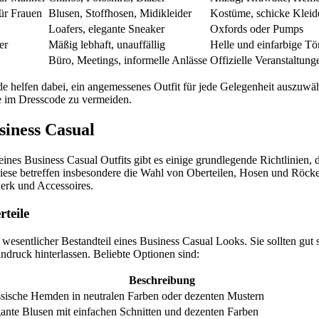
ür Frauen
Blusen, Stoffhosen, Midikleider
Kostüme, schicke Kleid
Loafers, elegante Sneaker
Oxfords oder Pumps
er
Mäßig lebhaft, unauffällig
Helle und einfarbige Tö
Büro, Meetings, informelle Anlässe
Offizielle Veranstaltung
e helfen dabei, ein angemessenes Outfit für jede Gelegenheit auszuwä
e im Dresscode zu vermeiden.
siness Casual
ines Business Casual Outfits gibt es einige grundlegende Richtlinien, d
Diese betreffen insbesondere die Wahl von Oberteilen, Hosen und Röck
rk und Accessoires.
teile
n wesentlicher Bestandteil eines Business Casual Looks. Sie sollten gut 
indruck hinterlassen. Beliebte Optionen sind:
Beschreibung
sische Hemden in neutralen Farben oder dezenten Mustern
ante Blusen mit einfachen Schnitten und dezenten Farben