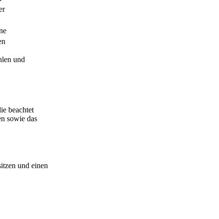
er
ne
en
hlen und
ie beachtet
en sowie das
sitzen und einen