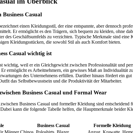
asual im Überblick
n Business Casual
ezeichnet einen Kleidungsstil, der eine entspannte, aber dennoch profe
ittelt. Er ermöglicht es den Trägern, sich bequem zu kleiden, ohne dab
ter des Geschäftsumfelds zu verzichten. Typische Merkmale sind eine 
sigen Kleidungsstücken, die sowohl Stil als auch Komfort bieten.
ss Casual wichtig ist
st wichtig, weil er ein Gleichgewicht zwischen Professionalität und pe
 Er ermöglicht es Arbeitnehmern, ein gewisses Maß an Individualität z
Erwartungen des Unternehmens erfüllen. Darüber hinaus fördert ein gut
utfit das Selbstbewusstsein und die Produktivität der Mitarbeiter.
 zwischen Business Casual und Formal Wear
zwischen Business Casual und formeller Kleidung sind entscheidend für
 Dabei kann die folgende Tabelle helfen, die Hauptmerkmale beider Kle
le
Business Casual
Formelle Kleidung
für Männer
Chinos, Poloshirts, Blazer
Anzug, Krawatte, Hem