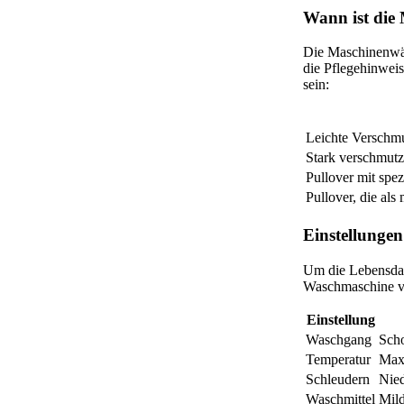
Wann ist die
Die Maschinenwäsc
die Pflegehinweis
sein:
Leichte Verschm
Stark verschmutz
Pullover mit spe
Pullover, die al
Einstellunge
Um die Lebensdaue
Waschmaschine ve
Einstellung
Waschgang
Sch
Temperatur
Max
Schleudern
Nied
Waschmittel
Mild