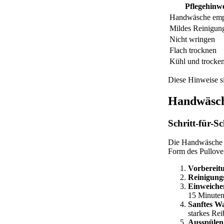
Pflegehinwe
Handwäsche emp
Mildes Reinigung
Nicht wringen
Flach trocknen
Kühl und trocken
Diese Hinweise s
Handwäsch
Schritt-für-S
Die Handwäsche v
Form des Pullover
Vorbereit
Reinigungs
Einweiche
15 Minuten
Sanftes W
starkes Re
Ausspülen