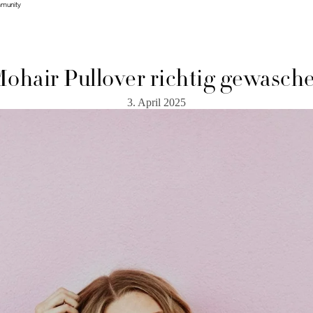
mmunity
mmunity
Mohair Pullover richtig gewasch
3. April 2025