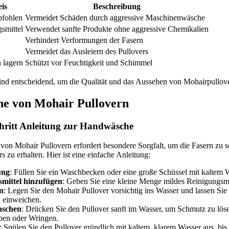
is
Beschreibung
fohlen
Vermeidet Schäden durch aggressive Maschinenwäsche
smittel
Verwendet sanfte Produkte ohne aggressive Chemikalien
Verhindert Verformungen der Fasern
Vermeidet das Ausleiern des Pullovers
 lagern
Schützt vor Feuchtigkeit und Schimmel
ind entscheidend, um die Qualität und das Aussehen von Mohairpullov
e von Mohair Pullovern
chritt Anleitung zur Handwäsche
on Mohair Pullovern erfordert besondere Sorgfalt, um die Fasern zu 
s zu erhalten. Hier ist eine einfache Anleitung:
ung
: Füllen Sie ein Waschbecken oder eine große Schüssel mit kaltem 
mittel hinzufügen
: Geben Sie eine kleine Menge mildes Reinigungsmi
n
: Legen Sie den Mohair Pullover vorsichtig ins Wasser und lassen Sie 
 einweichen.
aschen
: Drücken Sie den Pullover sanft im Wasser, um Schmutz zu lös
iben oder Wringen.
: Spülen Sie den Pullover gründlich mit kaltem, klarem Wasser aus, bis 