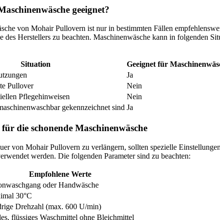
 Maschinenwäsche geeignet?
he von Mohair Pullovern ist nur in bestimmten Fällen empfehlenswert.
e des Herstellers zu beachten. Maschinenwäsche kann in folgenden Sit
Situation
Geeignet für Maschinenwäs
utzungen
Ja
te Pullover
Nein
ziellen Pflegehinweisen
Nein
s maschinenwaschbar gekennzeichnet sind
Ja
n für die schonende Maschinenwäsche
r von Mohair Pullovern zu verlängern, sollten spezielle Einstellungen
rwendet werden. Die folgenden Parameter sind zu beachten:
Empfohlene Werte
onwaschgang oder Handwäsche
imal 30°C
rige Drehzahl (max. 600 U/min)
es, flüssiges Waschmittel ohne Bleichmittel