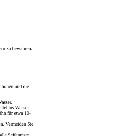
ern zu bewahren.
schonen und die
Wasser.
ttel ins Wasser.
ihn für etwa 10-
en. Vermeiden Sie
alle Seifenreste