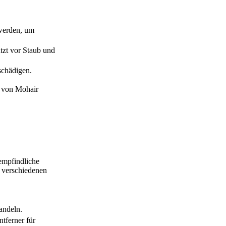
 werden, um
zt vor Staub und
schädigen.
 von Mohair
empfindliche
 verschiedenen
andeln.
tferner für