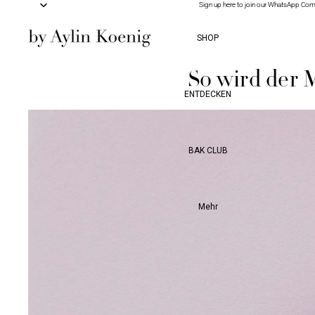
Sign up here to join our WhatsApp Co
Sign up here to join our WhatsApp Co
SHOP
So wird der 
ENTDECKEN
BAK CLUB
Mehr