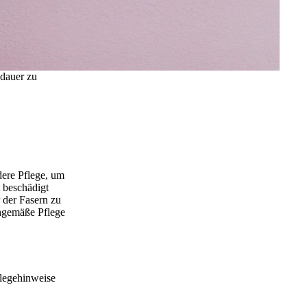
sdauer zu
dere Pflege, um
t beschädigt
r der Fasern zu
chgemäße Pflege
flegehinweise