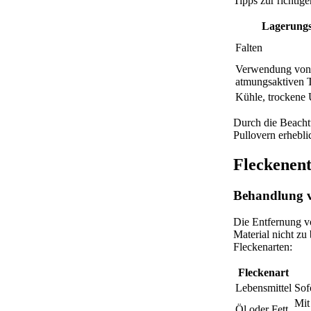
Tipps zur richti
Lagerung
Falten
Verwendung von
atmungsaktiven 
Kühle, trocken
Durch die Beacht
Pullovern erhebli
Fleckenent
Behandlung v
Die Entfernung vo
Material nicht z
Fleckenarten:
Fleckenart
Lebensmittel
Sof
Mit
Öl oder Fett