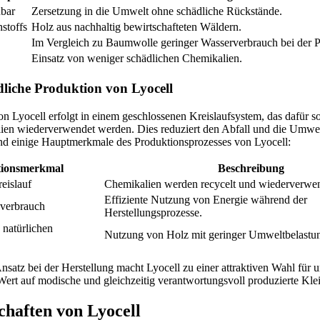
ubar
Zersetzung in die Umwelt ohne schädliche Rückstände.
stoffs
Holz aus nachhaltig bewirtschafteten Wäldern.
Im Vergleich zu Baumwolle geringer Wasserverbrauch bei der P
Einsatz von weniger schädlichen Chemikalien.
liche Produktion von Lyocell
n Lyocell erfolgt in einem geschlossenen Kreislaufsystem, das dafür so
ien wiederverwendet werden. Dies reduziert den Abfall und die Umwe
ind einige Hauptmerkmale des Produktionsprozesses von Lyocell:
tionsmerkmal
Beschreibung
eislauf
Chemikalien werden recycelt und wiederverwen
Effiziente Nutzung von Energie während der
everbrauch
Herstellungsprozesse.
natürlichen
Nutzung von Holz mit geringer Umweltbelastu
nsatz bei der Herstellung macht Lyocell zu einer attraktiven Wahl für
Wert auf modische und gleichzeitig verantwortungsvoll produzierte Kle
chaften von Lyocell