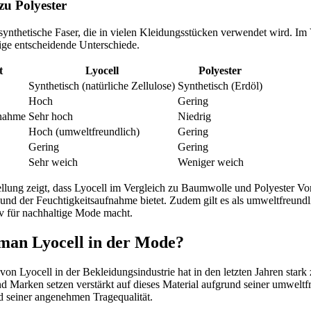
zu Polyester
e synthetische Faser, die in vielen Kleidungsstücken verwendet wird. Im
nige entscheidende Unterschiede.
t
Lyocell
Polyester
Synthetisch (natürliche Zellulose)
Synthetisch (Erdöl)
Hoch
Gering
fnahme
Sehr hoch
Niedrig
Hoch (umweltfreundlich)
Gering
Gering
Gering
Sehr weich
Weniger weich
lung zeigt, dass Lyocell im Vergleich zu Baumwolle und Polyester Vort
und der Feuchtigkeitsaufnahme bietet. Zudem gilt es als umweltfreundl
iv für nachhaltige Mode macht.
man Lyocell in der Mode?
on Lyocell in der Bekleidungsindustrie hat in den letzten Jahren sta
d Marken setzen verstärkt auf dieses Material aufgrund seiner umweltf
d seiner angenehmen Tragequalität.