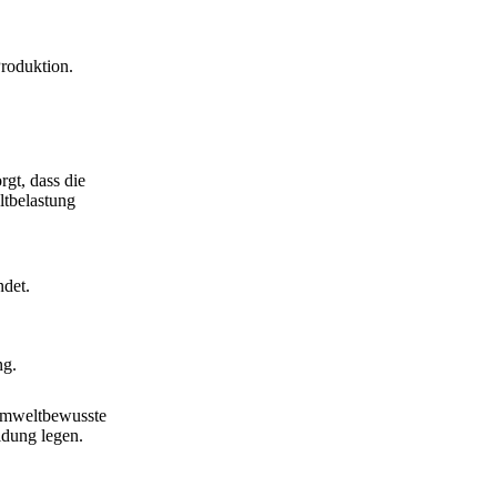
roduktion.
rgt, dass die
ltbelastung
det.
ng.
 umweltbewusste
idung legen.