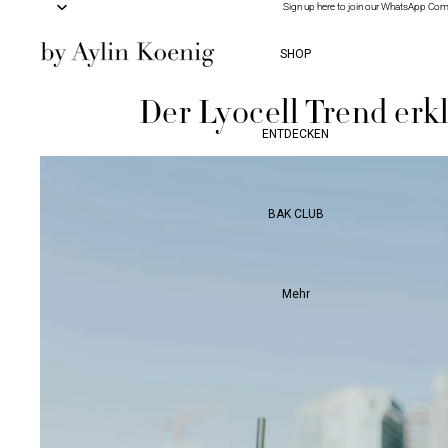
Sign up here to join our WhatsApp Co
Sign up here to join our WhatsApp Co
SHOP
Der Lyocell Trend erkl
ENTDECKEN
BAK CLUB
Mehr