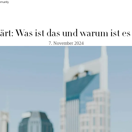
mmunity
mmunity
ärt: Was ist das und warum ist es
7. November 2024