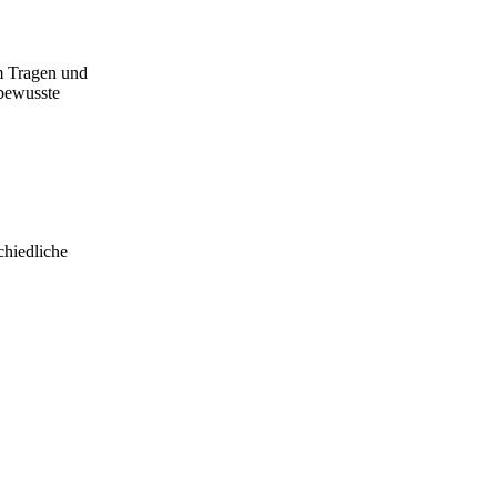
m Tragen und
tbewusste
chiedliche