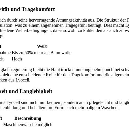
ität und Tragekomfort
sich durch seine hervorragende Atmungsaktivität aus. Die Struktur der 
kulation, was zu einem angenehmen Tragegefühl beiträgt. Dies macht L
schiedene Wetterbedingungen, da es sowohl zu kühlenden als auch zu 
gt.
t
Wert
fnahme
Bis zu 50% mehr als Baumwolle
it
Hoch
gkeitsregulierung bleibt die Haut trocken und angenehm, auch bei sch
 spielt eine entscheidende Rolle für den Tragekomfort und die allgemei
ken aus Lyocell.
gkeit und Langlebigkeit
us Lyocell sind nicht nur bequem, sondern auch pflegeleicht und langle
Faltenbildung und behalten ihre Form nach mehrmaligem Waschen.
ft
Beschreibung
Maschinenwäsche möglich