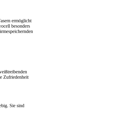
Fasern ermöglicht
yocell besonders
wärmespeichernden
weißtreibenden
ne Zufriedenheit
big. Sie sind